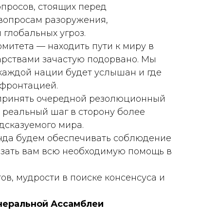
просов, стоящих перед
вопросам разоружения,
глобальных угроз.
митета — находить пути к миру в
арствами зачастую подорвано. Мы
 каждой нации будет услышан и где
нфронтацией.
 принять очередной резолюционный
 реальный шаг в сторону более
дсказуемого мира.
манда будем обеспечивать соблюдение
азать вам всю необходимую помощь в
в, мудрости в поиске консенсуса и
неральной Ассамблеи