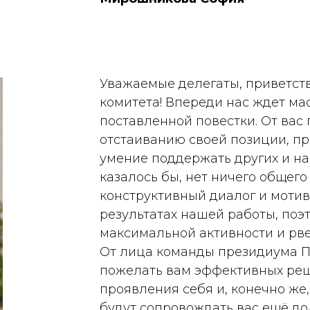
Уважаемые делегаты, приветств
комитета! Впереди нас ждет ма
поставленной повестки. От вас
отстаиванию своей позиции, пр
умение поддержать других и на
казалось бы, нет ничего общег
конструктивный диалог и моти
результатах нашей работы, поэ
максимальной активности и рве
От лица команды президиума П
пожелать вам эффективных реш
проявления себя и, конечно же
будут сопровождать вас ещё до