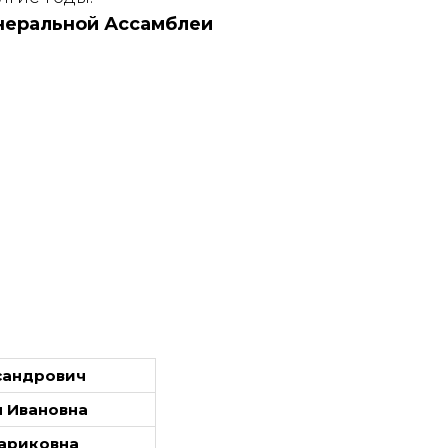
неральной Ассамблеи
сандрович
 Ивановна
ариковна